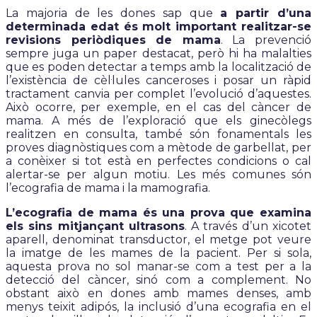
La majoria de les dones sap que
a partir d’una
determinada edat és molt important realitzar-se
revisions periòdiques de mama
. La prevenció
sempre juga un paper destacat, però hi ha malalties
que es poden detectar a temps amb la localització de
l’existència de cèl·lules canceroses i posar un ràpid
tractament canvia per complet l’evolució d’aquestes.
Això ocorre, per exemple, en el cas del càncer de
mama. A més de l’exploració que els ginecòlegs
realitzen en consulta, també són fonamentals les
proves diagnòstiques com a mètode de garbellat, per
a conèixer si tot està en perfectes condicions o cal
alertar-se per algun motiu. Les més comunes són
l’ecografia de mama i la mamografia.
L’ecografia de mama és una prova que examina
els sins mitjançant ultrasons
. A través d’un xicotet
aparell, denominat transductor, el metge pot veure
la imatge de les mames de la pacient. Per si sola,
aquesta prova no sol manar-se com a test per a la
detecció del càncer, sinó com a complement. No
obstant això en dones amb mames denses, amb
menys teixit adipós, la inclusió d’una ecografia en el