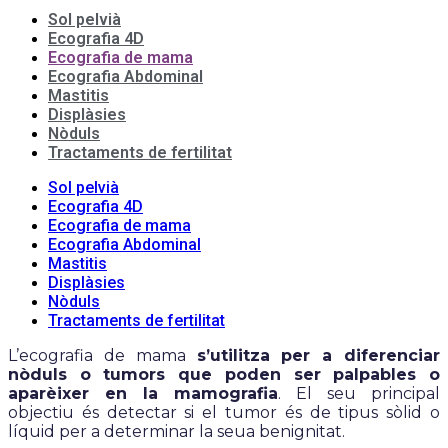
Sol pelvià
Ecografia 4D
Ecografia de mama
Ecografia Abdominal
Mastitis
Displàsies
Nòduls
Tractaments de fertilitat
Sol pelvià
Ecografia 4D
Ecografia de mama
Ecografia Abdominal
Mastitis
Displàsies
Nòduls
Tractaments de fertilitat
L’ecografia de mama
s’utilitza per a diferenciar
nòduls o tumors que poden ser palpables o
aparèixer en la mamografia
. El seu principal
objectiu és detectar si el tumor és de tipus sòlid o
líquid per a determinar la seua benignitat.