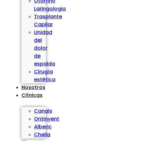
Otorrino
Laringologia
Trasplante
Capilar
Unidad
del
dolor
de
espalda
Cirugía
estética
Nosotros
Clínicas
Canals
Ontinyent
Alberic
Chella