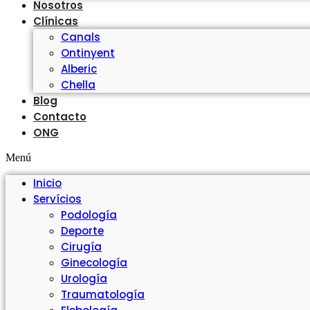
Nosotros
Clínicas
Canals
Ontinyent
Alberic
Chella
Blog
Contacto
ONG
Menú
Inicio
Servícios
Podología
Deporte
Cirugía
Ginecología
Urología
Traumatología