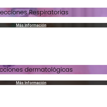
ecciones Respiratorias
Más Información
cciones dermatológicas
Más Información