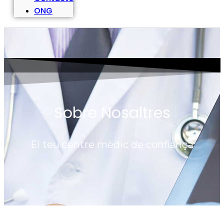
ONG
Sobre Nosaltres
El teu centre mèdic de confiança