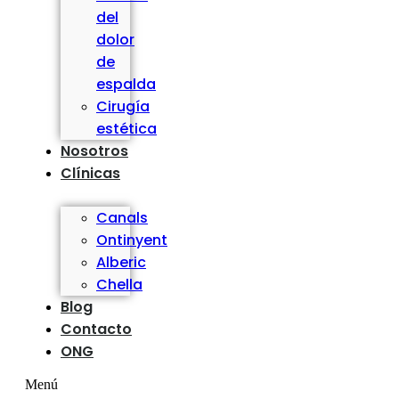
del
dolor
de
espalda
Cirugía
estética
Nosotros
Clínicas
Canals
Ontinyent
Alberic
Chella
Blog
Contacto
ONG
Menú