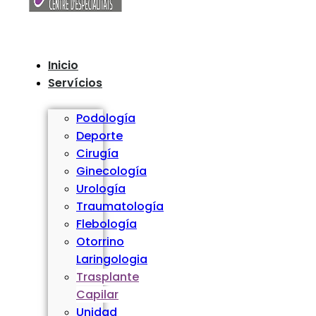
Inicio
Servícios
Podología
Deporte
Cirugía
Ginecología
Urología
Traumatología
Flebología
Otorrino
Laringologia
Trasplante
Capilar
Unidad