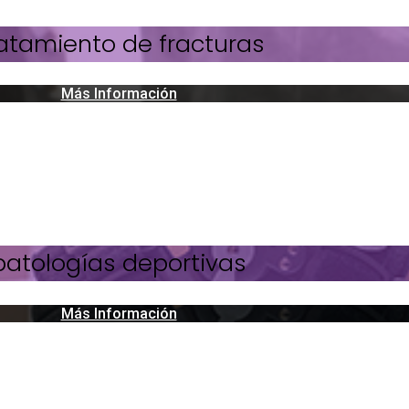
atamiento de fracturas
Más Información
patologías deportivas
Más Información