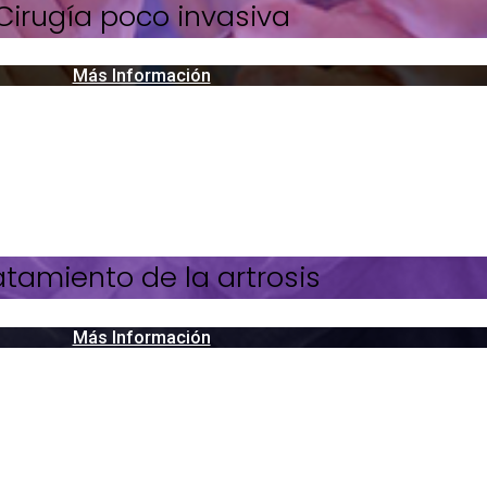
Cirugía poco invasiva
Más Información
atamiento de la artrosis
Más Información