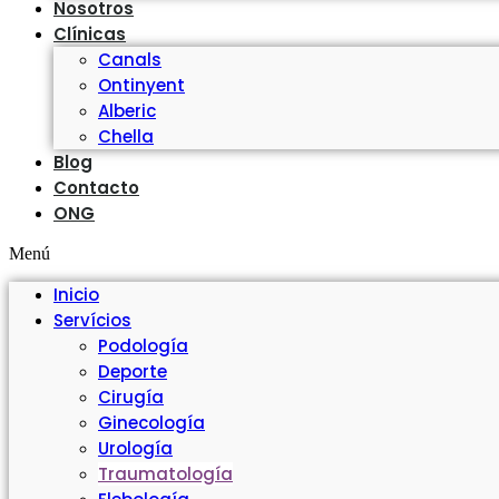
Nosotros
Clínicas
Canals
Ontinyent
Alberic
Chella
Blog
Contacto
ONG
Menú
Inicio
Servícios
Podología
Deporte
Cirugía
Ginecología
Urología
Traumatología