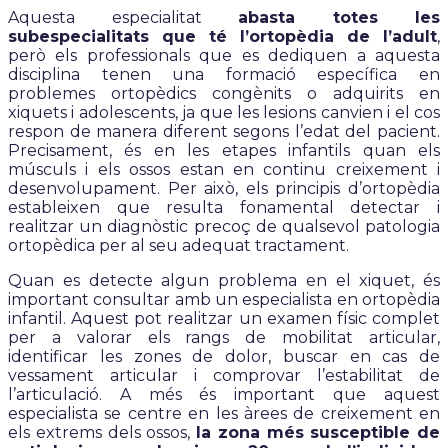
Aquesta especialitat
abasta totes les
subespecialitats que té l’ortopèdia de l’adult
,
però els professionals que es dediquen a aquesta
disciplina tenen una formació específica en
problemes ortopèdics congènits o adquirits en
xiquets i adolescents, ja que les lesions canvien i el cos
respon de manera diferent segons l’edat del pacient.
Precisament, és en les etapes infantils quan els
músculs i els ossos estan en continu creixement i
desenvolupament. Per això, els principis d’ortopèdia
estableixen que resulta fonamental detectar i
realitzar un diagnòstic precoç de qualsevol patologia
ortopèdica per al seu adequat tractament.
Quan es detecte algun problema en el xiquet, és
important consultar amb un especialista en ortopèdia
infantil. Aquest pot realitzar un examen físic complet
per a valorar els rangs de mobilitat articular,
identificar les zones de dolor, buscar en cas de
vessament articular i comprovar l’estabilitat de
l’articulació. A més és important que aquest
especialista se centre en les àrees de creixement en
els extrems dels ossos,
la zona més susceptible de