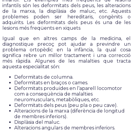
infantils són les deformitats dels peus, les alteracions
de la marxa, la displàsia de maluc, etc. Aquests
problemes poden ser hereditaris, congènits o
adquirits. Les deformitats dels peus és una de les
lesions més freqüents en xiquets
Igual que en altres camps de la medicina, el
diagnostique precoç pot ajudar a previndre un
problema ortopèdic en la infància, la qual cosa
significa rebre un millor tractament i una correcció
més ràpida. Algunes de les malalties que tracta
aquesta especialitat són:
Deformitats de columna.
Deformitats en braços o cames.
Deformitats produïdes en l’aparell locomotor
com a conseqüència de malalties
neuromusculars, metabòliques, etc.
Deformitats dels peus (peu pla o peu cave).
Alteracions de la marxa (diferència de longitud
de membres inferiors).
Displàsia del maluc.
Alteracions angulars de membres inferiors.