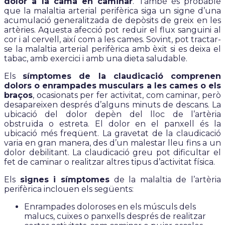
dolor a la cama en caminar
. També és probable
que la malaltia arterial perifèrica siga un signe d’una
acumulació generalitzada de depòsits de greix en les
artèries. Aquesta afecció pot reduir el flux sanguini al
cor i al cervell, així com a les cames. Sovint, pot tractar-
se la malaltia arterial perifèrica amb èxit si es deixa el
tabac, amb exercici i amb una dieta saludable.
Els
símptomes de la claudicació comprenen
dolors o enrampades musculars a les cames o els
braços
, ocasionats per fer activitat, com caminar, però
desapareixen després d’alguns minuts de descans. La
ubicació del dolor depèn del lloc de l’artèria
obstruïda o estreta. El dolor en el panxell és la
ubicació més freqüent. La gravetat de la claudicació
varia en gran manera, des d’un malestar lleu fins a un
dolor debilitant. La claudicació greu pot dificultar el
fet de caminar o realitzar altres tipus d’activitat física.
Els
signes i símptomes
de la malaltia de l’artèria
perifèrica inclouen els següents:
Enrampades doloroses en els músculs dels
malucs, cuixes o panxells després de realitzar