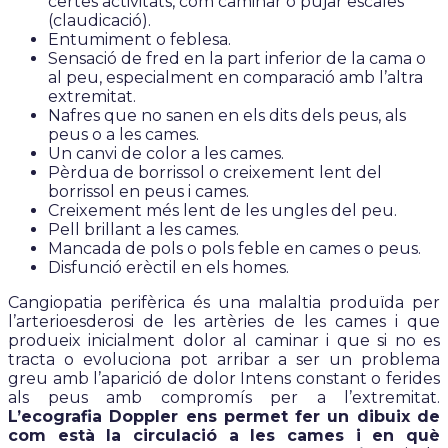
certes activitats, com caminar o pujar escales
(claudicació).
Entumiment o feblesa.
Sensació de fred en la part inferior de la cama o
al peu, especialment en comparació amb l’altra
extremitat.
Nafres que no sanen en els dits dels peus, als
peus o a les cames.
Un canvi de color a les cames.
Pèrdua de borrissol o creixement lent del
borrissol en peus i cames.
Creixement més lent de les ungles del peu.
Pell brillant a les cames.
Mancada de pols o pols feble en cames o peus.
Disfunció erèctil en els homes.
Cangiopatia perifèrica és una malaltia produïda per
l’arterioesderosi de les artèries de les cames i que
produeix inicialment dolor al caminar i que si no es
tracta o evoluciona pot arribar a ser un problema
greu amb l’aparició de dolor Intens constant o ferides
als peus amb compromís per a l’extremitat.
L’ecografia Doppler ens permet fer un dibuix de
com està la circulació a les cames i en què