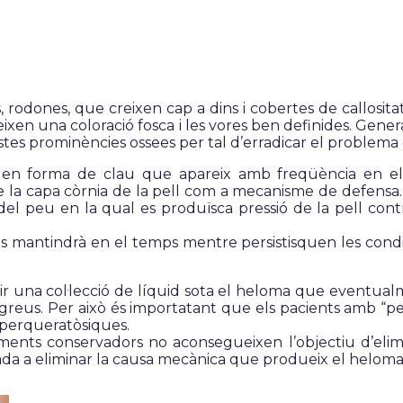
 rodones, que creixen cap a dins i cobertes de callosit
seeixen una coloració fosca i les vores ben definides. Gen
stes prominències ossees per tal d’erradicar el problema d
 en forma de clau que apareix amb freqüència en el
de la capa còrnia de la pell com a mecanisme de defens
del peu en la qual es produïsca pressió de la pell con
es mantindrà en el temps mentre persistisquen les condic
uir una col·lecció de líquid sota el heloma que eventual
s greus. Per això és importatant que els pacients amb “
hiperqueratòsiques.
aments conservadors no aconsegueixen l’objectiu d’elimi
ntada a eliminar la causa mecànica que produeix el heloma