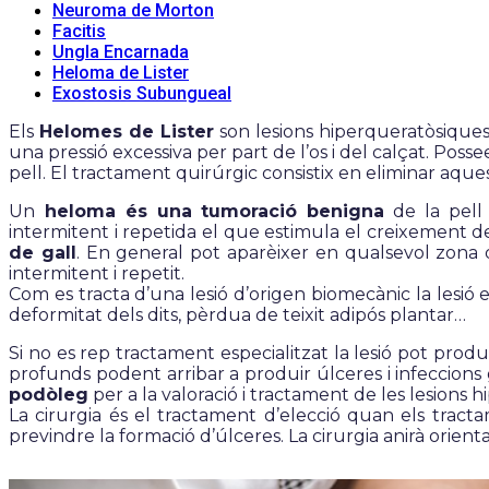
Neuroma de Morton
Facitis
Ungla Encarnada
Heloma de Lister
Exostosis Subungueal
Els
Helomes de Lister
son lesions hiperqueratòsiques,
una pressió excessiva per part de l’os i del calçat. Pos
pell. El tractament quirúrgic consistix en eliminar aque
Un
heloma és una tumoració benigna
de la pell
intermitent i repetida el que estimula el creixement 
de gall
. En general pot aparèixer en qualsevol zona 
intermitent i repetit.
Com es tracta d’una lesió d’origen biomecànic la lesió 
deformitat dels dits, pèrdua de teixit adipós plantar…
Si no es rep tractament especialitzat la lesió pot prod
profunds podent arribar a produir úlceres i infeccion
podòleg
per a la valoració i tractament de les lesions 
La cirurgia és el tractament d’elecció quan els tract
previndre la formació d’úlceres. La cirurgia anirà orie