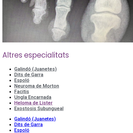
Altres especialitats
Galindó (Juanetes)
Dits de Garra
Espoló
Neuroma de Morton
Facitis
Ungla Encarnada
Heloma de Lister
Exostosis Subungueal
Galindó (Juanetes)
Dits de Garra
Espoló