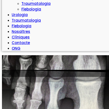
Traumatologia
Flebologia
Urologia
Traumatologia
Flebologia
Nosaltres
Clíniques
Contacte
ONG