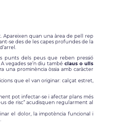
at. Apareixen quan una àrea de pell rep
erant-se des de les capes profundes de la
’arrel.
s punts dels peus que reben pressió
a. A vegades se’n diu també
claus o ulls
tra una prominència òssia amb caràcter
ions que el van originar: calçat estret,
ment pot infectar-se i afectar plans més
peus de risc” acudisquen regularment al
nar el dolor, la impotència funcional i
.