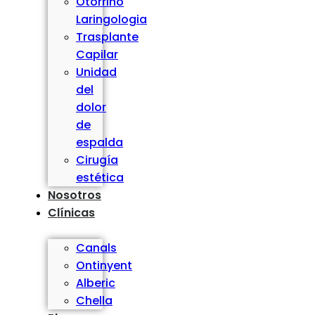
Otorrino
Laringologia
Trasplante
Capilar
Unidad
del
dolor
de
espalda
Cirugía
estética
Nosotros
Clínicas
Canals
Ontinyent
Alberic
Chella