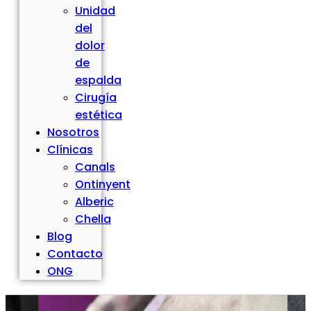
Unidad
del
dolor
de
espalda
Cirugía
estética
Nosotros
Clínicas
Canals
Ontinyent
Alberic
Chella
Blog
Contacto
ONG