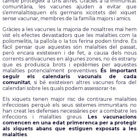
també protegeix a uns altres. Gràcies a la immunitat
comunitària, les vacunes ajuden a evitar que
s’emmalaltisquen els germans xicotets del xiquet
sense vacunar, membres de la família majors i amics.
Gràcies a les vacunes Ia majoria de nosaltres mai hem
vist els efectes devastadors que les malalties com Ia
poliomielitis, Ia pallola o Ia tos ferina poden tindre. És
fàcil pensar que aquestes són malalties del passat,
però encara existeixen i de fet, a causa dels nous
corrents antivacunes en algunes zones, no és estrany
que es produïsca brots i epidèmies per aquestes
malalties potencialment preventives.
És important
seguir els calendaris vacunals de cada
comunitat
, si bé existeixen altres vacunes fora del
calendari sobre les quals podem assessorar-te.
Els xiquets tenen major risc de contraure malalties
infeccioses perquè els seus sistemes immunitaris no
han creat les defenses necessàries per a combatre les
infeccions i malalties greus.
Les vacunacions
comencen en una edat primerenca per a protegir
als xiquets abans que estiguen exposats a les
malalties
.