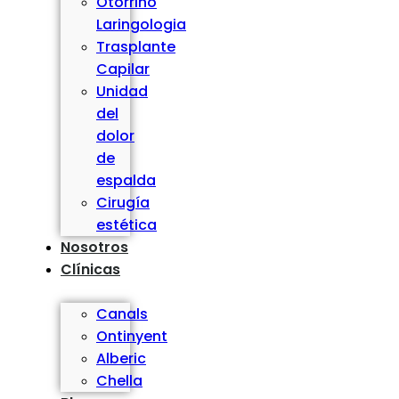
Otorrino
Laringologia
Trasplante
Capilar
Unidad
del
dolor
de
espalda
Cirugía
estética
Nosotros
Clínicas
Canals
Ontinyent
Alberic
Chella