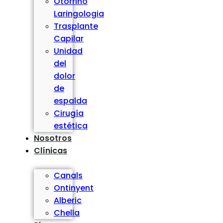
Otorrino
Laringologia
Trasplante
Capilar
Unidad
del
dolor
de
espalda
Cirugía
estética
Nosotros
Clínicas
Canals
Ontinyent
Alberic
Chella