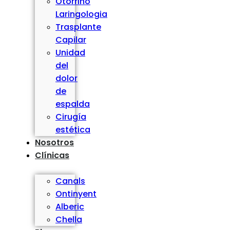
Otorrino
Laringologia
Trasplante
Capilar
Unidad
del
dolor
de
espalda
Cirugía
estética
Nosotros
Clínicas
Canals
Ontinyent
Alberic
Chella